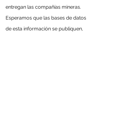
entregan las compañías mineras. 
Esperamos que las bases de datos 
de esta información se publiquen, 
para conocimiento público, en la 
página web de Sernageomin.
“En relación al informe de SONAMI, 
no son cifras comparables, por 
cuanto los datos de Sernageomin 
corresponden a un catastro mensual, 
en tanto que la información que 
mensualmente se analiza en este 
informe, emanan de los registros 