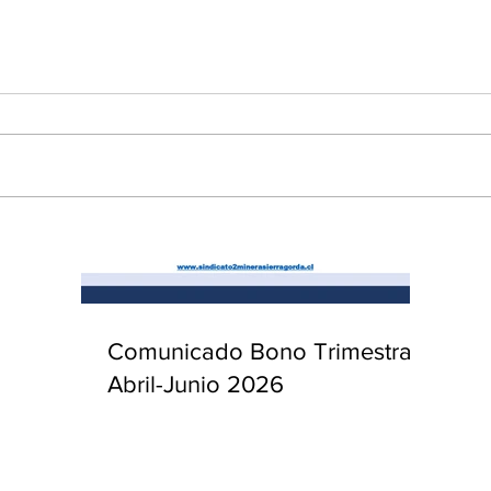
enta
ntras
Co
en
Hu
(Q.
Comunicado Bono Trimestral
Abril-Junio 2026