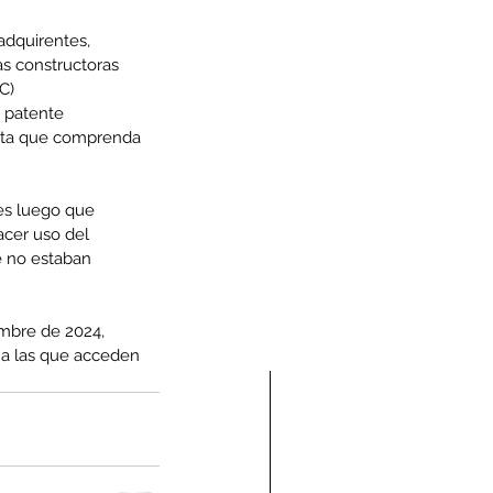
adquirentes, 
s constructoras 
C)
a patente 
eta que comprenda 
nes luego que 
cer uso del 
e no estaban 
embre de 2024, 
 a las que acceden 