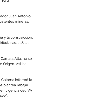
nador Juan Antonio 
patentes mineras. 
a y la construcción, 
butarias, la Sala 
 Cámara Alta, no se 
 Origen. Así las 
o Coloma informó la 
e plantea rebajar 
 en vigencia del IVA 
022”.