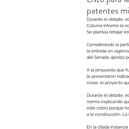
patentes m
Durante el debate, e
Coloma informó la nor
Se plantea rebajar es
Considerando la perti
la entrada en vigenci
del Senado aprobó po
A la propuesta que fu
le presentaron indica
cosas, el proyecto q
Durante el debate, e
norma explicando que 
este cobro porque hab
a la construcción. La
En la citada instancia