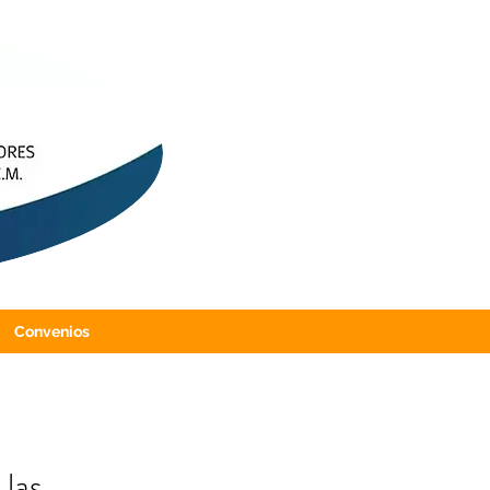
Convenios
 las