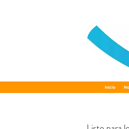
Inicio
No
Listo para 