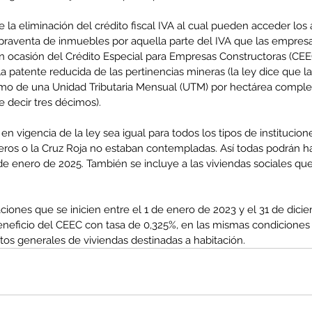
e la eliminación del crédito fiscal IVA al cual pueden acceder los 
praventa de inmuebles por aquella parte del IVA que las empresa
 ocasión del Crédito Especial para Empresas Constructoras (CEE
 la patente reducida de las pertinencias mineras (la ley dice que l
mo de una Unidad Tributaria Mensual (UTM) por hectárea compl
e decir tres décimos).
en vigencia de la ley sea igual para todos los tipos de institucio
s o la Cruz Roja no estaban contempladas. Así todas podrán ha
de enero de 2025. También se incluye a las viviendas sociales qu
ciones que se inicien entre el 1 de enero de 2023 y el 31 de dici
neficio del CEEC con tasa de 0,325%, en las mismas condiciones
tos generales de viviendas destinadas a habitación.