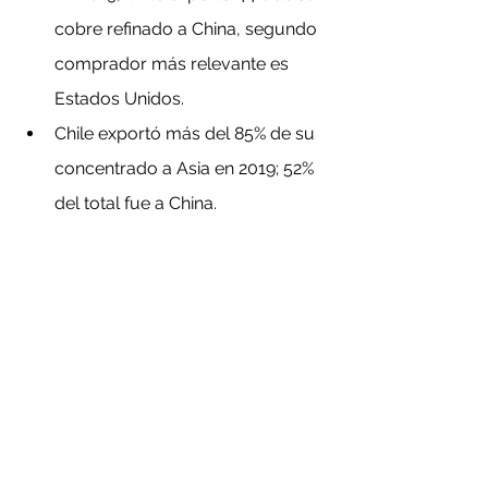
cobre refinado a China, segundo 
comprador más relevante es 
Estados Unidos.
Chile exportó más del 85% de su 
concentrado a Asia en 2019; 52% 
del total fue a China.
Regiones con 
concentrado
Respecto a en qué zonas se produce 
concentrado de cobre. Identifican 
que principalmente en la I y II región. 
Escondida, Collahuasi, Pelambres y 