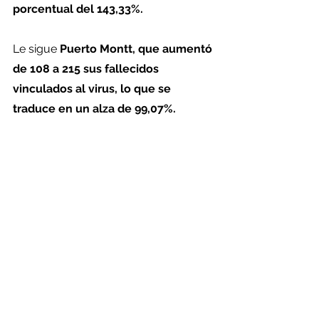
porcentual del 143,33%.
Le sigue 
Puerto Montt, que aumentó 
de 108 a 215 sus fallecidos 
vinculados al virus, lo que se 
traduce en un alza de 99,07%.
Mientras que 
Valparaíso es la capital 
regional con más decesos ligados a 
la enfermedad, lamentando 264 
decesos.
Chiloé: aumento de 127% de 
fallecidos Covid
Otro caso complejo es el que se vive 