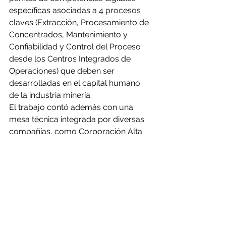
específicas asociadas a 4 procesos 
claves (Extracción, Procesamiento de 
Concentrados, Mantenimiento y 
Confiabilidad y Control del Proceso 
desde los Centros Integrados de 
Operaciones) que deben ser 
desarrolladas en el capital humano 
de la industria minería.
El trabajo contó además con una 
mesa técnica integrada por diversas 
compañías, como Corporación Alta 
Ley, ACTI, AMTC, Consejo de 
Competencias Mineras (CCM), 
Fundación Chile, Chile Valora, 
Codelco, y Minnovex, entre otros.
Conclusiones y recomendaciones 
del estudio