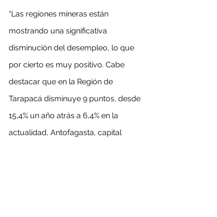
“Las regiones mineras están 
mostrando una significativa 
disminución del desempleo, lo que 
por cierto es muy positivo. Cabe 
destacar que en la Región de 
Tarapacá disminuye 9 puntos, desde 
15,4% un año atrás a 6,4% en la 
actualidad, Antofagasta, capital 
minera de Chile, cae 3,6 puntos, 
desde 12,9% a 9,3%, en Atacama baja 
3,1 puntos desde 12,8% a 9,7%, 
mientras que en Coquimbo 