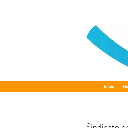
Inicio
No
Sindicato d