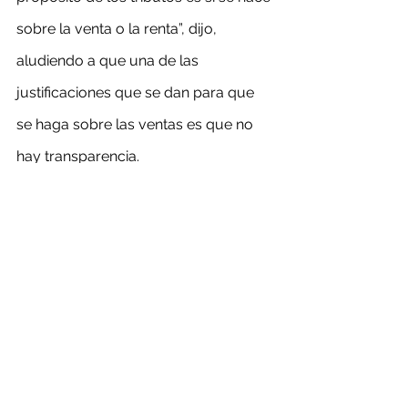
sobre la venta o la renta”, dijo, 
aludiendo a que una de las 
justificaciones que se dan para que 
se haga sobre las ventas es que no 
hay transparencia.
La propuesta que desplegará la 
oposición para tramitar el proyecto
Hasta el 4 de junio, los 
parlamentarios podían presentar sus 
propuestas como invitados a la 
comisión de Minería y Energía del 