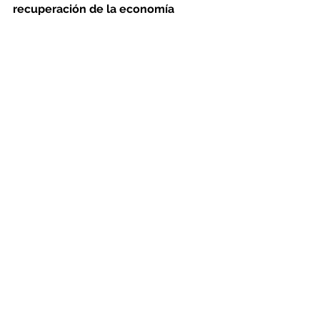
recuperación de la economía 
mundial tras la pandemia del 
coronavirus
, lo que, según expertos, 
pone presión a las discusiones en el 
mayor productor mundial del metal.
Comentarios
Escribir un comentario...