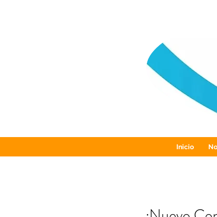
Inicio
No
¡Nuevo Con