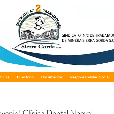
ticias
Directorio
Documentos
Responsabilidad Social
venio! Clínica Dental Neoval