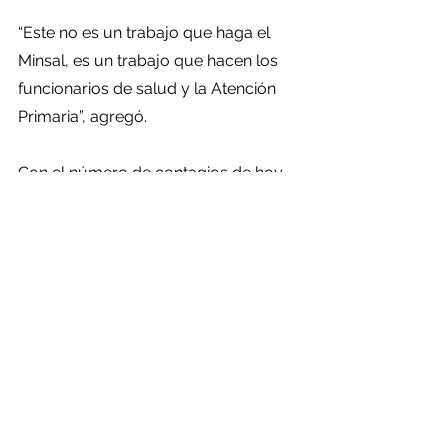
“Este no es un trabajo que haga el 
Minsal, es un trabajo que hacen los 
funcionarios de salud y la Atención 
Primaria”, agregó. 
Con el número de contagios de hoy, 
los casos acumulados ascienden a 
1.627.428, de los cuales 
6.105 
corresponden a activos
. Esta última 
cifra también continúa presentando 
una disminución:
Comparado con 
hace una semana, hoy se reportan 
1.020 activos menos.
Los recuperados por otra parte, se 