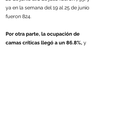
ya en la semana del 19 al 25 de junio 
fueron 824.
Por otra parte, la ocupación de 
camas críticas llegó a un 86.8%, 
y 
según informó Dougnac, hay1.669 
hospitalizados Covid en UCI, de los 
cuales 1.326 se encuentran en 
ventilación mecánica. Hay 510 camas 
críticas disponibles.
En este sentido, el subsecretario 
indicó que hoy
 los pacientes Covid 
en UCI “superan discretamente” a 
los pacientes no Covid.
“El número de pacientes que ingresan 