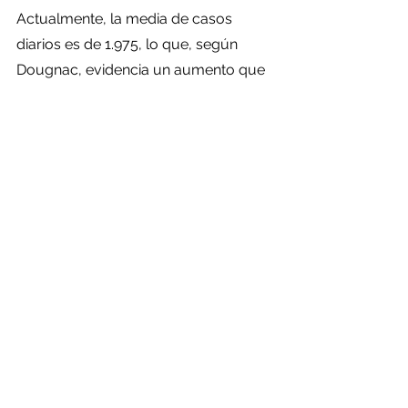
Actualmente, la media de casos 
diarios es de 1.975, lo que, según 
Dougnac, evidencia un aumento que 
comenzó a principios de septiembre 
y 
“que ha mostrado cierta 
estabilización en los últimos días”
. 
Al respecto, destacó el proceso de 
vacunación y aseguró que 
“afortunadamente y como 
consecuencia del proceso de 
vacunación, 
el número de pacientes 
contagiados no se ha traducido en 
un alza proporcional de las 
hospitalizaciones
”.