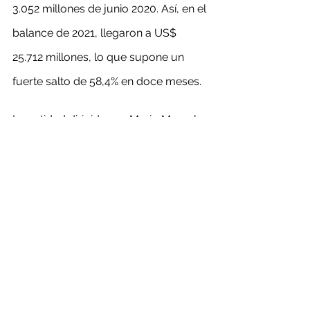
3.052 millones de junio 2020. Así, en el 
balance de 2021, llegaron a US$ 
25.712 millones, lo que supone un 
fuerte salto de 58,4% en doce meses.
La entidad dirigida por Mario Marcel 
reportó también que las 
importaciones (FOB) llegaron a US$ 
6.350 millones en junio, un aumento 
de 61,7% respecto a junio del año 
pasado. Finalmente, en el balance del 
primer semestre, el valor de las 
importaciones alcanzan un global de 