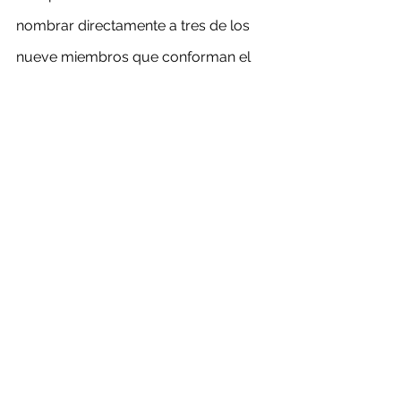
nombrar directamente a tres de los 
nueve miembros que conforman el 
directorio, en este caso, Pacheco, 
Chávez y Montenegro. El nuevo 
presidente del directorio y las dos 
directoras se sumarán a los cuatro ya 
designados de una terna propuesta 
por la Alta Administración Pública, 
Juan Enrique Morales e Isidoro 
Palma, cuyos períodos se extienden 
hasta mayo de 2023, y Patricia Núñez 
y Pedro Pablo Errázuriz, cuyos 