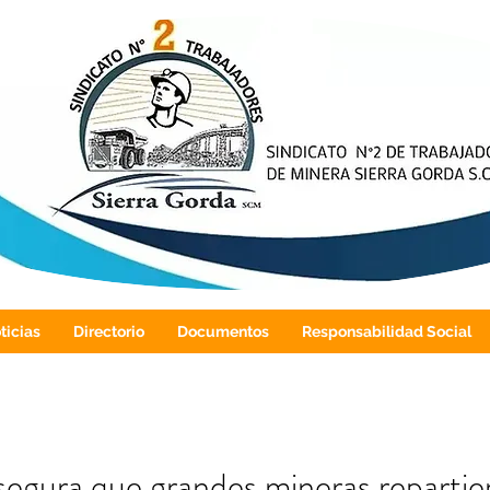
ticias
Directorio
Documentos
Responsabilidad Social
egura que grandes mineras repartier