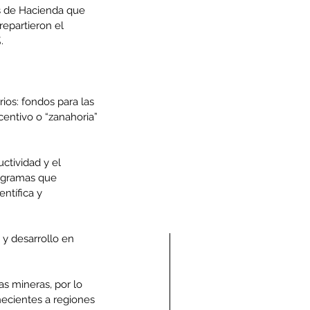
os de Hacienda que 
epartieron el 
.
os: fondos para las 
centivo o “zanahoria” 
ctividad y el 
rogramas que 
tífica y 
 y desarrollo en 
s mineras, por lo 
ecientes a regiones 