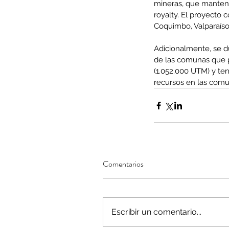
mineras, que mantenga
royalty. El proyecto 
Coquimbo, Valparaíso
Adicionalmente, se du
Minería del cobre enfr
de las comunas que p
(1.052.000 UTM) y tend
menor producción mie
recursos en las comu
operaciones avanzan 
inversión y eficiencia
Comentarios
Escribir un comentario...