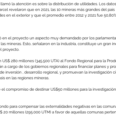
lamó la atención es sobre la distribución de utilidades. Los dat
rcel revelaron que en 2021, las 10 mineras más grandes del país r
des en el exterior y que el promedio entre 2012 y 2021 fue 50,80%
ró en el proyecto un aspecto muy demandado por los parlamentari
las mineras. Esto, señalaron en la industria, constituye un gran in
l proyecto.
án US$ 280 millones (345.500 UTA) al Fondo Regional para la Produ
án a cargo de los gobiernos regionales para financiar planes y p
inversión , desarrollo regional, y promuevan la investigación cien
asis en las regiones mineras. 
e el compromiso de destinar US$50 millones para la investigación
ondo para compensar las externalidades negativas en las comuna
S$ 20 millones (295.000 UTM) a favor de aquellas comunas perten