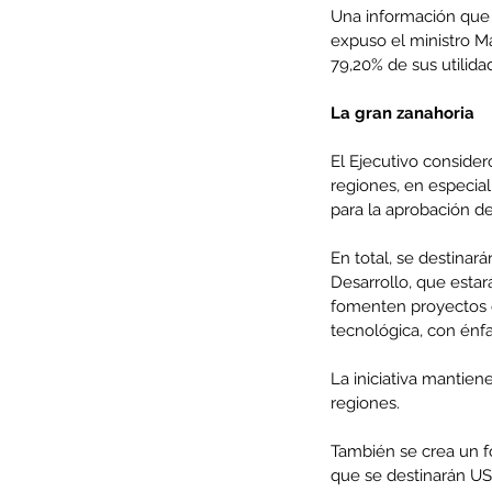
Una información que l
expuso el ministro Ma
79,20% de sus utilida
La gran zanahoria
El Ejecutivo conside
regiones, en especial 
para la aprobación de
En total, se destinar
Desarrollo, que estar
fomenten proyectos de 
tecnológica, con énf
Our Recent Posts
La iniciativa mantien
regiones.
También se crea un f
que se destinarán U