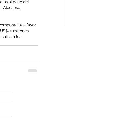
etas al pago del 
a, Atacama, 
n componente a favor 
 US$70 millones 
alizará los 
ndolencias Carlos
mberto Vega Rivera
E.P.D.)