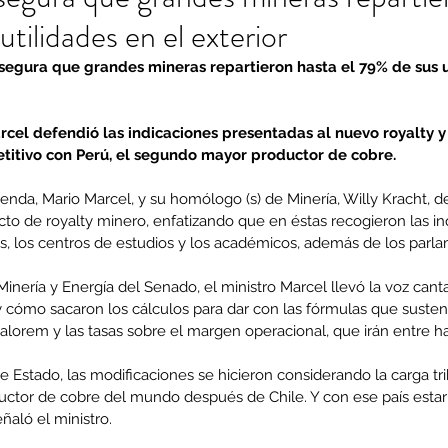
tilidades en el exterior
segura que grandes mineras repartieron hasta el 79% de sus ut
rcel defendió las indicaciones presentadas al nuevo royalty y
titivo con Perú, el segundo mayor productor de cobre.
enda, Mario Marcel, y su homólogo (s) de Minería, Willy Kracht, d
cto de royalty minero, enfatizando que en éstas recogieron las in
s, los centros de estudios y los académicos, además de los parla
inería y Energía del Senado, el ministro Marcel llevó la voz canta
y cómo sacaron los cálculos para dar con las fórmulas que sustent
 valorem y las tasas sobre el margen operacional, que irán entre h
e Estado, las modificaciones se hicieron considerando la carga trib
tor de cobre del mundo después de Chile. Y con ese país estar
ñaló el ministro.