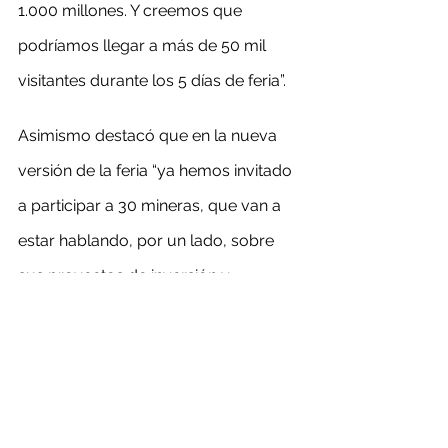
1.000 millones. Y creemos que 
podríamos llegar a más de 50 mil 
visitantes durante los 5 días de feria”.
Asimismo destacó que en la nueva 
versión de la feria “ya hemos invitado 
a participar a 30 mineras, que van a 
estar hablando, por un lado, sobre 
sus proyectos de inversión y 
expansión, y al mismo tiempo, 
muchas de ellas van a estar 
presentando sus políticas de 
adquisiciones y abastecimiento. Esos 