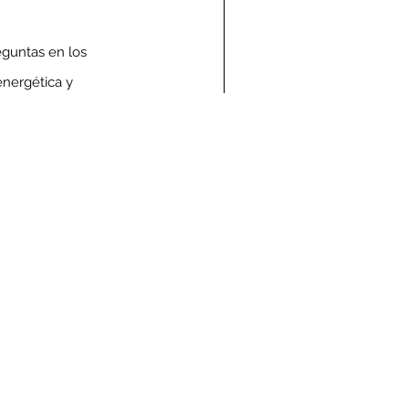
eguntas en los 
nergética y 
ndolencias Carlos
mberto Vega Rivera
E.P.D.)