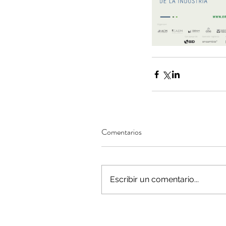
Tags
AFP
CUT
Covid-19
DESPIDOS
Economi
cobre
condolencias
litio
saludo
Comentarios
Escribir un comentario...