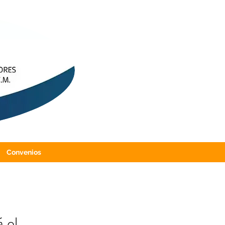
Convenios
 el