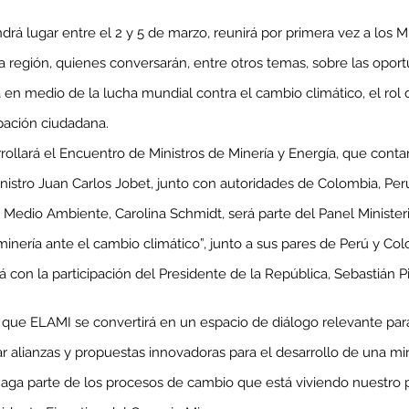
rá lugar entre el 2 y 5 de marzo, reunirá por primera vez a los Mi
región, quienes conversarán, entre otros temas, sobre las opor
a en medio de la lucha mundial contra el cambio climático, el rol
ipación ciudadana.
rrollará el Encuentro de Ministros de Minería y Energía, que contar
inistro Juan Carlos Jobet, junto con autoridades de Colombia, Perú
 Medio Ambiente, Carolina Schmidt, será parte del Panel Ministeria
inería ante el cambio climático”, junto a sus pares de Perú y Co
 con la participación del Presidente de la República, Sebastián Pi
ue ELAMI se convertirá en un espacio de diálogo relevante para
r alianzas y propuestas innovadoras para el desarrollo de una mi
aga parte de los procesos de cambio que está viviendo nuestro pai