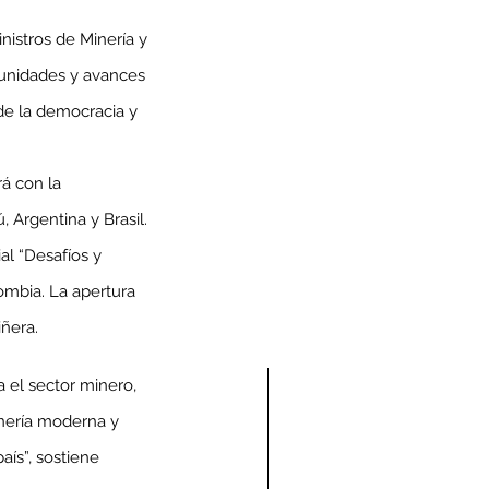
nistros de Minería y 
tunidades y avances 
 de la democracia y 
á con la 
, Argentina y Brasil. 
l “Desafíos y 
lombia. La apertura 
ñera.
 el sector minero, 
nería moderna y 
́s”, sostiene 