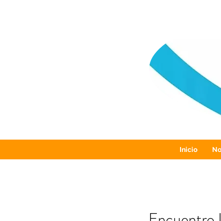
Inicio
No
Encuentro L