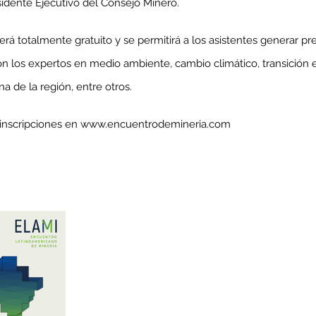
residente Ejecutivo del Consejo Minero.
rá totalmente gratuito y se permitirá a los asistentes generar pr
n los expertos en medio ambiente, cambio climático, transición e
enta
na de la región, entre otros.
ntras
Co
en
Hu
e inscripciones en www.encuentrodemineria.com
(Q.
Comunicado Bono Trimestral
Abril-Junio 2026