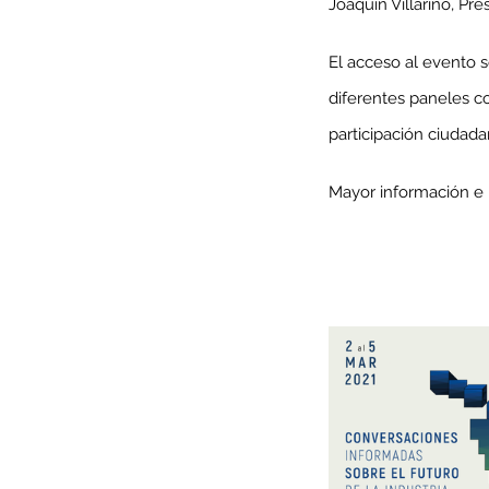
Joaquín Villarino, P
El acceso al evento se
diferentes paneles co
Minería del cobre enfr
participación ciudada
menor producción mie
operaciones avanzan 
Mayor información 
inversión y eficiencia