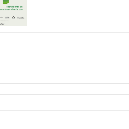
co
MEL
MINERIA
Mujer
Mundo sindical
NC
Noticia
Opinion