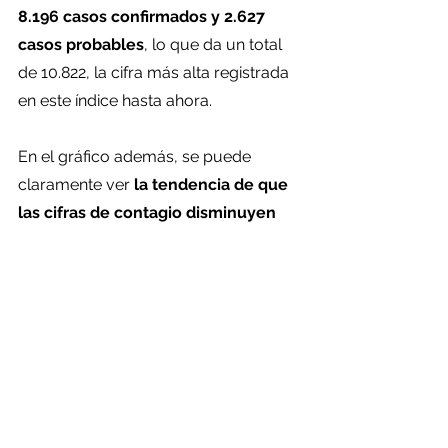
8.196 casos confirmados y 2.627 
casos probables
, lo que da un total 
de 10.822, la cifra más alta registrada 
en este índice hasta ahora.
En el gráfico además, se puede 
claramente ver
 la tendencia de que 
las cifras de contagio disminuyen 
los días lunes, martes y miércoles 
debido al desfase que ocurre en el 
testeo de los exámenes PCR,
 y que 
luego los últimos días de la semana 
vuelven a remontar rápidamente 
tanto en casos confirmados como 
probables.