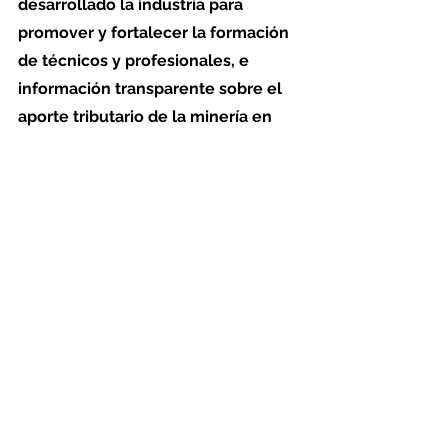
desarrollado la industria para 
promover y fortalecer la formación 
de técnicos y profesionales, e 
información transparente sobre el 
aporte tributario de la minería en 
Chile
”, explicó Villarino.
Para incentivar el necesario diálogo 
con la ciudadanía, 
la plataforma 
dispone de un espacio para que las 
personas envíen sus preguntas 
sobre el rubro, y así generar canales 
de comunicación abiertos y 
transparentes
.