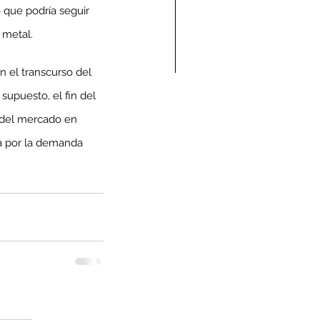
 que podría seguir 
 metal.
 el transcurso del 
upuesto, el fin del 
ndolencias Carlos
t del mercado en 
mberto Vega Rivera
da por la demanda 
E.P.D.)