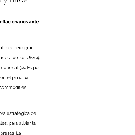
nflacionarios ante 
al recuperó gran 
rrera de los US$ 4, 
menor al 3%. Es por 
n el principal 
 commodities 
rva estratégica de 
s, para aliviar la 
presas. La 