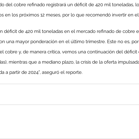
 del cobre refinado registrará un déficit de 420 mil toneladas, lo
os en los próximos 12 meses, por lo que recomendó invertir en el
 déficit de 420 mil toneladas en el mercado refinado de cobre en
enta
 una mayor ponderación en el último trimestre. Este no es, por s
ntras
Co
el cobre y, de manera crítica, vemos una continuación del défici
en
Hu
as), mientras que a mediano plazo, la crisis de la oferta impulsa
(Q.
 a partir de 2024”, aseguró el reporte.
Comunicado Bono Trimestral
Abril-Junio 2026