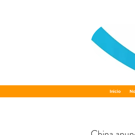
Inicio
No
China anunc