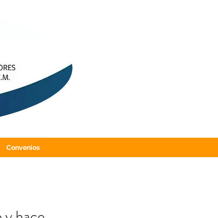
Convenios
e y hace