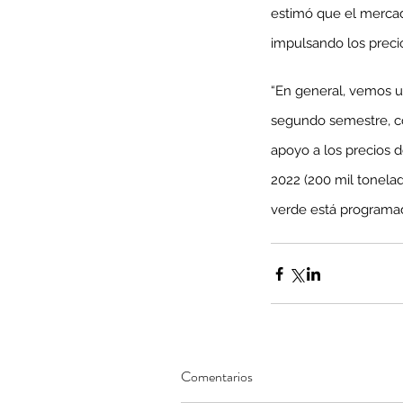
estimó que el mercado
impulsando los preci
“En general, vemos un
Minería del cobre enfr
segundo semestre, con
menor producción mie
apoyo a los precios d
operaciones avanzan 
inversión y eficiencia
2022 (200 mil tonelad
verde está programada
Comentarios