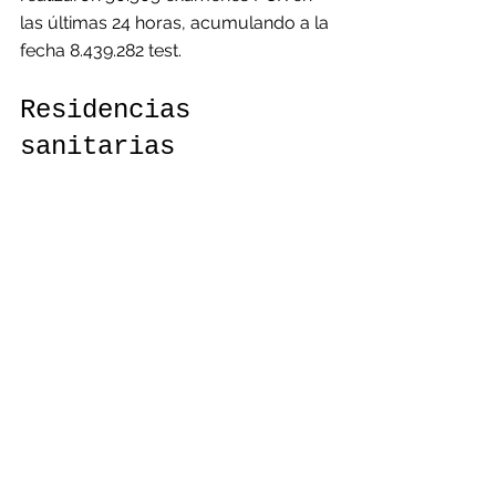
las últimas 24 horas, acumulando a la 
fecha 8.439.282 test.
Residencias 
sanitarias
Además se informó que hay 12.422 
cupos disponibles en las 165 
residencias sanitarias en todo el país, 
para personas que han sido 
diagnosticadas con la enfermedad y 
que no pueden realizar aislamiento 
efectivo en su domicilio.