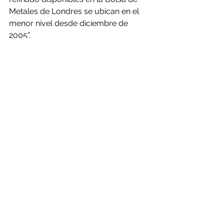
Metales de Londres se ubican en el 
menor nivel desde diciembre de 
2005”.
Aclara que “el agresivo ciclo de 
liquidez por el que atraviesa la 
economía global, inducido por la 
Reserva Federal de Estados Unidos, 
ha impulsado a los inversores a 
retornar al mercado de los 
commodities de alta liquidez como el 
cobre, dando soporte al precio del 
metal”.
Fuente: soychile.cl