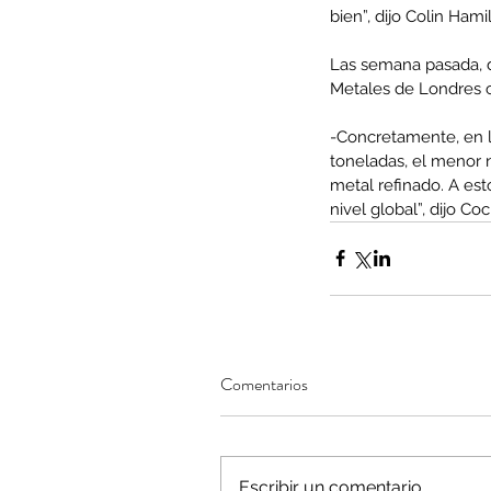
bien”, dijo Colin Ham
Tags
Las semana pasada, d
Metales de Londres c
AFP
CUT
Covid-19
DESPIDOS
Economi
cobre
condolencias
litio
saludo
-Concretamente, en l
toneladas, el menor 
metal refinado. A est
nivel global”, dijo Coc
Comentarios
Escribir un comentario...