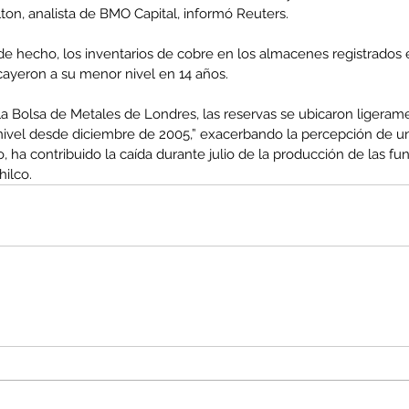
ilton, analista de BMO Capital, informó Reuters.
e hecho, los inventarios de cobre en los almacenes registrados e
ayeron a su menor nivel en 14 años.
co
MEL
MINERIA
Mujer
Mundo sindical
NC
Noticia
Opinion
a Bolsa de Metales de Londres, las reservas se ubicaron ligerame
nivel desde diciembre de 2005,” exacerbando la percepción de u
o, ha contribuido la caída durante julio de la producción de las fu
hilco.