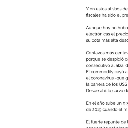
Y en estos atisbos de
fiscales ha sido el pr
Aunque hoy no hubo t
electrónicas el preci
su cota más alta des
Centavos más centavo
porque se despidió d
consecutivo al alza, 
El commodity cayó a 
el coronavirus -que 
la barrera de los US$
Our Recent Posts
Desde ahí, la curva d
En el año sube un 9,3
de 2019 cuando el mu
El fuerte repunte de