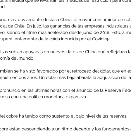
a, a medida que se levantan las medidas de restricción para con
ad.
conomías, obviamente destaca China, el mayor consumidor de co
cial de Chile. En julio, las ganancias de las empresas industriale
enta
o, siendo el ritmo más acelerado desde junio de 2018. Esto, a me
upera lentamente de la caída inducida por el Covid-19.
ntras
Co
en
Hu
olsas subían apoyadas en nuevos datos de China que reflejaban la
omía del mundo.
(Q.
ambién se ha visto favorecido por el retroceso del dólar, que en es
bién en dos años. Un dólar más bajo abarata la adquisición de la
 pronunció en las últimas horas con el anuncio de la Reserva Fed
Comunicado Bono Trimestral
miso con una política monetaria expansiva.
Abril-Junio 2026
 del cobre ha tenido como sustento el bajo nivel de las reservas.
cobre están descendiendo a un ritmo decente y los fundamentos