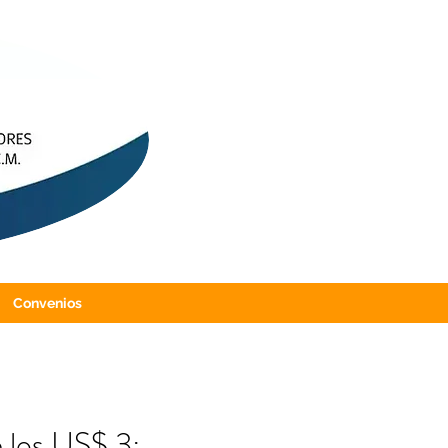
Convenios
 los US$ 3: