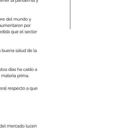
tener la pandemia y 
bre del mundo y 
s aumentaron por 
dida que el sector 
ndolencias Carlos
mberto Vega Rivera
 buena salud de la 
E.P.D.)
tos días ha caído a 
 materia prima.
eral respecto a que 
 del mercado lucen 