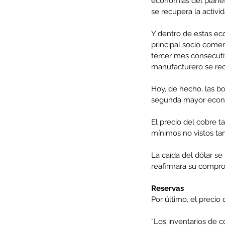
economías del planet
se recupera la activid
Y dentro de estas e
principal socio comer
Minería del cobre enfr
tercer mes consecutiv
manufacturero se rec
menor producción mie
operaciones avanzan 
Hoy, de hecho, las b
segunda mayor econ
inversión y eficiencia
El precio del cobre t
mínimos no vistos tam
La caída del dólar se
reafirmara su compro
Reservas
Por último, el precio
“Los inventarios de 