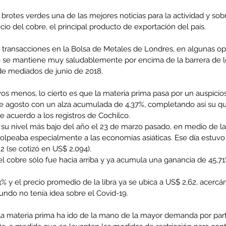
 brotes verdes una de las mejores noticias para la actividad y sobr
ecio del cobre, el principal producto de exportación del país.
ransacciones en la Bolsa de Metales de Londres, en algunas op
o se mantiene muy saludablemente por encima de la barrera de los
de mediados de junio de 2018.
s menos, lo cierto es que la materia prima pasa por un auspici
e agosto con un alza acumulada de 4,37%, completando así su q
de acuerdo a los registros de Cochilco.
su nivel más bajo del año el 23 de marzo pasado, en medio de la
golpeaba especialmente a las economías asiáticas. Ese día estuvo
 2 (se cotizó en US$ 2,094).
el cobre sólo fue hacia arriba y ya acumula una ganancia de 45,71
% y el precio promedio de la libra ya se ubica a US$ 2,62, acercá
ndo no tenía idea sobre el Covid-19.
 la materia prima ha ido de la mano de la mayor demanda por part