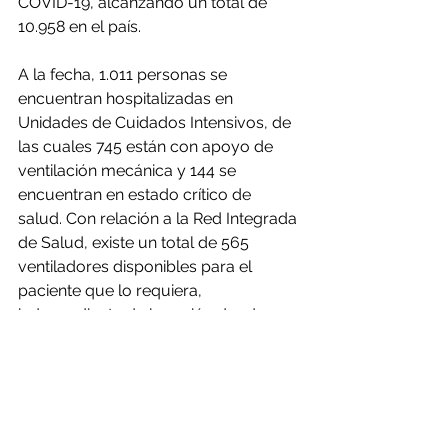
COVID-19, alcanzando un total de 
10.958 en el país.
A la fecha, 1.011 personas se 
encuentran hospitalizadas en 
Unidades de Cuidados Intensivos, de 
las cuales 745 están con apoyo de 
ventilación mecánica y 144 se 
encuentran en estado crítico de 
salud. Con relación a la Red Integrada 
de Salud, existe un total de 565 
ventiladores disponibles para el 
paciente que lo requiera, 
independiente de la región donde se 
encuentre.
Respecto a la de Red de Laboratorios 
y la capacidad diagnóstica, ayer se 
informaron los resultados de 24.503 