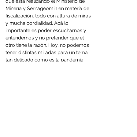
que está realizando el Ministerio de 
Minería y Sernageomin en materia de 
fiscalización, todo con altura de miras 
y mucha cordialidad. Acá lo 
importante es poder escucharnos y 
entendernos y no pretender que el 
otro tiene la razón. Hoy, no podemos 
tener distintas miradas para un tema 
tan delicado como es la pandemia 
que nos afecta, esta no es una mesa 
de negociación donde cada uno 
defiende intereses diferentes, aquí 
estamos hablando de la vida y la 
salud de los trabajadores, por lo 
tanto, tiene que ser sólo una mirada y 
eso es lo fundamental”.
Por su parte, Ricardo Calderón Galaz, 
presidente de la Federación de 