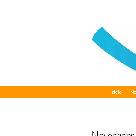
Inicio
No
Novedades 