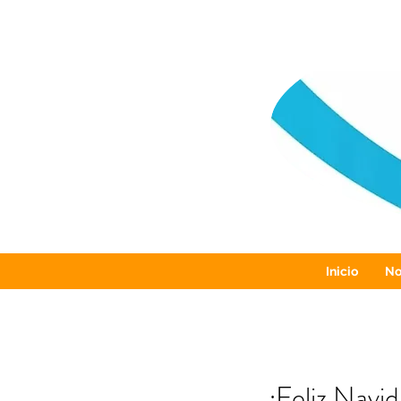
Inicio
No
¡Feliz Navi