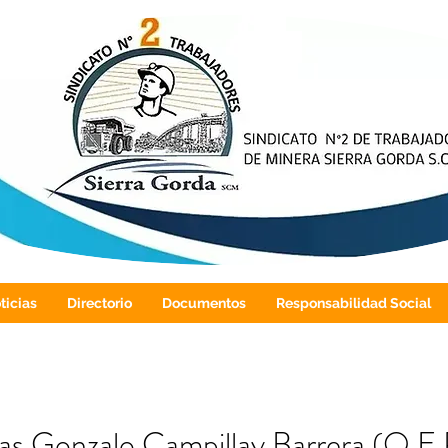
ticias
Directorio
Documentos
Responsabilidad Social
as Gonzalo Campillay Barrera (Q.E