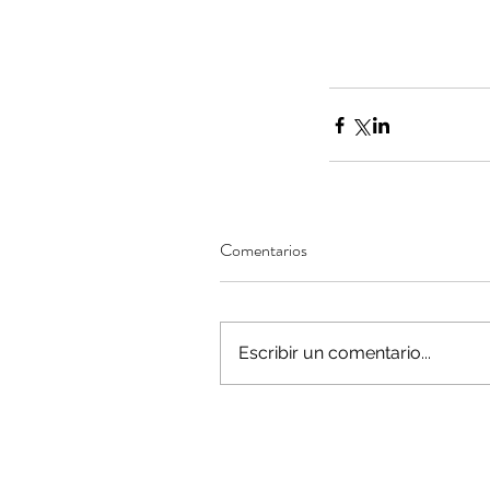
Minería del cobre enfr
menor producción mie
operaciones avanzan 
inversión y eficiencia
Comentarios
Escribir un comentario...