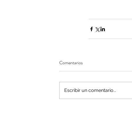
Minería del cobre enfr
menor producción mie
operaciones avanzan 
inversión y eficiencia
Comentarios
Escribir un comentario...