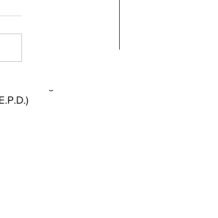
ndolencias Carlos
mberto Vega Rivera
E.P.D.)