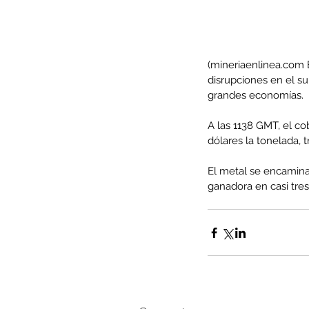
(mineriaenlinea.com E
disrupciones en el s
grandes economías.
A las 1138 GMT, el c
dólares la tonelada, 
El metal se encamina
ganadora en casi tres
Our Recent Posts