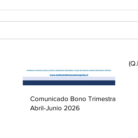
enta
ntras
Co
en
Hu
(Q.
Comunicado Bono Trimestral
Abril-Junio 2026