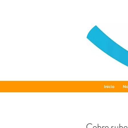
Inicio
No
Cobre sube 