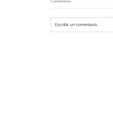
Comentarios
Escribir un comentario...
Minería del cobre enfr
menor producción mie
operaciones avanzan 
inversión y eficiencia