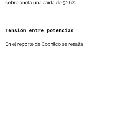
cobre anota una caída de 52,6%.
Tensión entre potencias
En el reporte de Cochilco se resalta 
que aunque la posición neta en 
contratos de futuros de cobre en la 
Bolsa de Metales de Londres se 
mantuvo corta (posición neta de 
venta), registró un retroceso semanal 
20%.
Esto impulsado por expectativas que 
China ponga en marcha, en el corto 
plazo, un programa de estímulos que 
incluya un aumento significativo de la 
inversión en infraestructura con el 