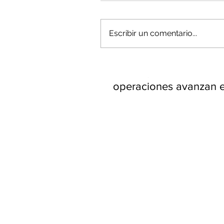
Escribir un comentario...
Minería del cobre enfr
menor producción mie
operaciones avanzan 
inversión y eficiencia