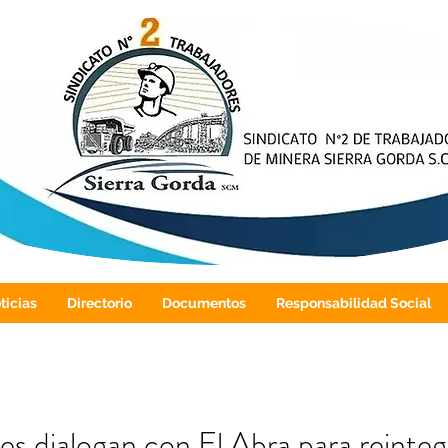
ticias
Directorio
Documentos
Responsabilidad Social
 dialogan con El Abra para reinteg