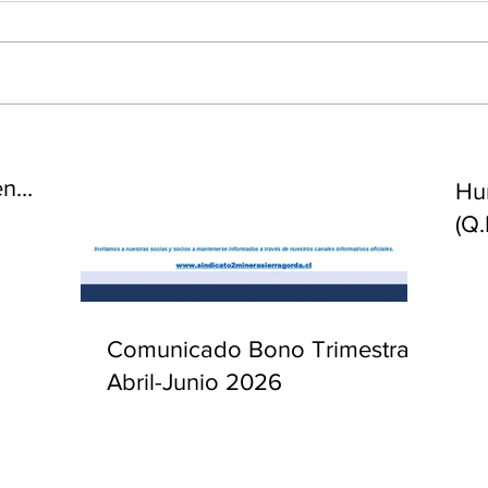
enta
ntras
Co
en
Hu
(Q.
Comunicado Bono Trimestral
Abril-Junio 2026