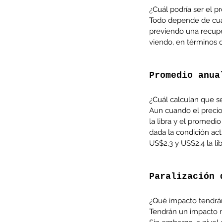
¿Cuál podría ser el p
Todo depende de cuánt
previendo una recuper
viendo, en términos d
Minería del cobre enfr
menor producción mie
Promedio anua
operaciones avanzan 
inversión y eficiencia
¿Cuál calculan que s
Aun cuando el precio 
la libra y el promedi
dada la condición act
US$2,3 y US$2,4 la lib
Paralización 
¿Qué impacto tendrán 
Tendrán un impacto n