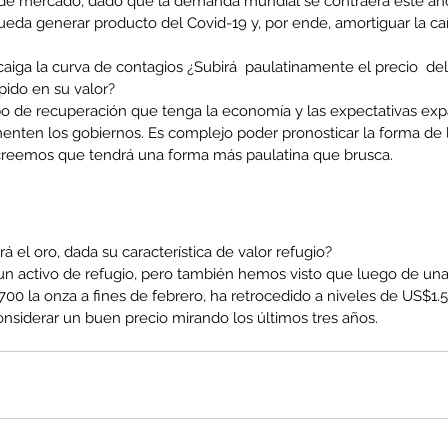
 de mercado, dado que la demanda mundial se contraerá este año,
ueda generar producto del Covid-19 y, por ende, amortiguar la caí
iga la curva de contagios ¿Subirá  paulatinamente el precio  del 
co
MEL
MINERIA
Mujer
Mundo sindical
NC
Noticia
Opinion
pido en su valor?
o de recuperación que tenga la economía y las expectativas exp
enten los gobiernos. Es complejo poder pronosticar la forma de 
creemos que tendrá una forma más paulatina que brusca.
á el oro, dada su característica de valor refugio?
un activo de refugio, pero también hemos visto que luego de una si
700 la onza a fines de febrero, ha retrocedido a niveles de US$1.5
nsiderar un buen precio mirando los últimos tres años.