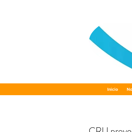
Inicio
No
CRU proyec