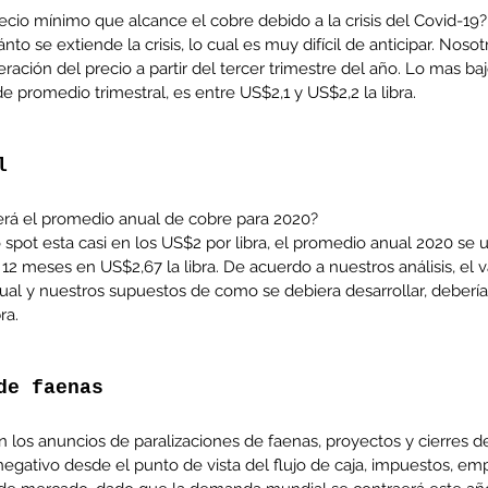
recio mínimo que alcance el cobre debido a la crisis del Covid-19?
o se extiende la crisis, lo cual es muy difícil de anticipar. Noso
ación del precio a partir del tercer trimestre del año. Lo mas ba
e promedio trimestral, es entre US$2,1 y US$2,2 la libra.
enta
ntras
Co
l
en
Hu
erá el promedio anual de cobre para 2020?
(Q.
spot esta casi en los US$2 por libra, el promedio anual 2020 se u
o 12 meses en US$2,67 la libra. De acuerdo a nuestros análisis, el 
ual y nuestros supuestos de como se debiera desarrollar, debería 
ra.
Comunicado Bono Trimestral
Abril-Junio 2026
de faenas
los anuncios de paralizaciones de faenas, proyectos y cierres de
egativo desde el punto de vista del flujo de caja, impuestos, em