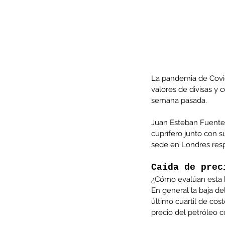
La pandemia de Covi
valores de divisas y 
semana pasada.
Juan Esteban Fuentes
cuprífero junto con 
sede en Londres respe
Our Recent Posts
Caída de prec
¿Cómo evalúan esta 
En general la baja d
último cuartil de cos
precio del petróleo c