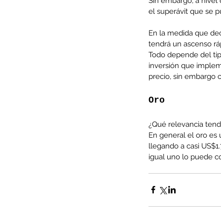
Sin embargo, a nivel
el superávit que se p
Tags
En la medida que deca
AFP
CUT
Covid-19
DESPIDOS
Economi
tendrá un ascenso rá
cobre
condolencias
litio
saludo
Todo depende del tip
inversión que implem
precio, sin embargo 
Oro
¿Qué relevancia tendr
En general el oro es 
llegando a casi US$1.
igual uno lo puede co