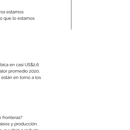
tros estamos 
jo que lo estamos 
ndolencias Carlos
mberto Vega Rivera
E.P.D.)
bica en casi US$2,6 
valor promedio 2020, 
están en torno a los 
 fronteras?
pleos y producción. 