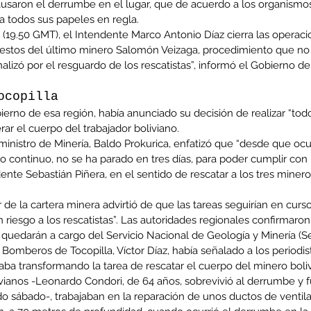
usaron el derrumbe en el lugar, que de acuerdo a los organismos
ía todos sus papeles en regla.
al (19.50 GMT), el Intendente Marco Antonio Díaz cierra las operac
restos del último minero Salomón Veizaga, procedimiento que no 
inalizó por el resguardo de los rescatistas”, informó el Gobierno d
ocopilla
ierno de esa región, había anunciado su decisión de realizar “tod
rar el cuerpo del trabajador boliviano.
inistro de Minería, Baldo Prokurica, enfatizó que “desde que ocu
jo continuo, no se ha parado en tres días, para poder cumplir con
te Sebastián Piñera, en el sentido de rescatar a los tres minero
r de la cartera minera advirtió de que las tareas seguirían en curs
riesgo a los rescatistas”. Las autoridades regionales confirmaron 
o quedarán a cargo del Servicio Nacional de Geología y Minería (
 Bomberos de Tocopilla, Víctor Díaz, había señalado a los periodist
aba transformando la tarea de rescatar el cuerpo del minero boli
vianos -Leonardo Condori, de 64 años, sobrevivió al derrumbe y f
 sábado-, trabajaban en la reparación de unos ductos de ventilac