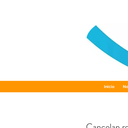
Inicio
No
Cancelan re