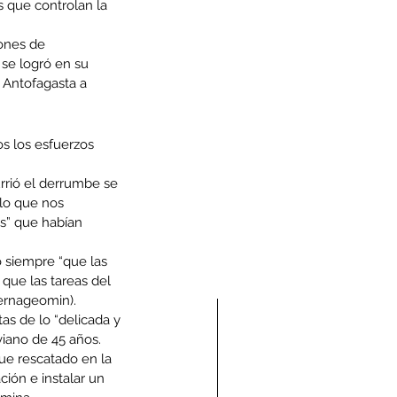
 que controlan la 
iones de 
se logró en su 
e Antofagasta a 
os los esfuerzos 
rrió el derrumbe se 
 lo que nos 
s” que habían 
o siempre “que las 
que las tareas del 
Sernageomin).
as de lo “delicada y 
viano de 45 años.
ue rescatado en la 
ión e instalar un 