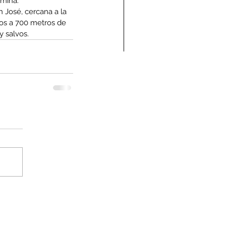
 mina.
 José, cercana a la 
dos a 700 metros de 
y salvos.
ndolencias Carlos
mberto Vega Rivera
E.P.D.)