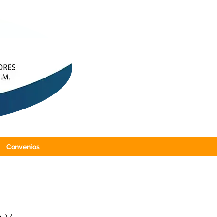
Convenios
 y