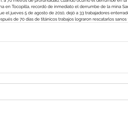
n, a 70 metros de profundidad, cuando ocurrió el derrumbe en la
na en Tocopilla, recordó de inmediato el derrumbe de la mina San
ue el jueves 5 de agosto de 2010, dejó a 33 trabajadores enterra
pués de 70 días de titánicos trabajos lograron rescatarlos sanos 
enta
ntras
Co
en
Hu
(Q.
Comunicado Bono Trimestral
Abril-Junio 2026