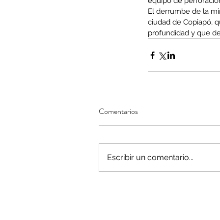
equipo de perforació
El derrumbe de la mi
ciudad de Copiapó, q
profundidad y que des
Minería del cobre enfr
menor producción mie
operaciones avanzan 
inversión y eficiencia
Comentarios
Escribir un comentario...