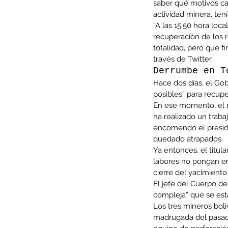
saber qué motivos ca
actividad minera, ten
“A las 15.50 hora loc
recuperación de los 
totalidad, pero que f
través de Twitter.
Derrumbe en T
Hace dos días, el Gob
posibles” para recupe
En ese momento, el m
ha realizado un traba
encomendó el presiden
quedado atrapados.
Ya entonces, el titula
Our Recent Posts
labores no pongan en 
cierre del yacimient
El jefe del Cuerpo de
compleja” que se est
Los tres mineros boli
madrugada del pasado