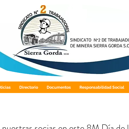
ticias
Directorio
Documentos
Responsabilidad Social
 nuestras socias en este 8M Día de 