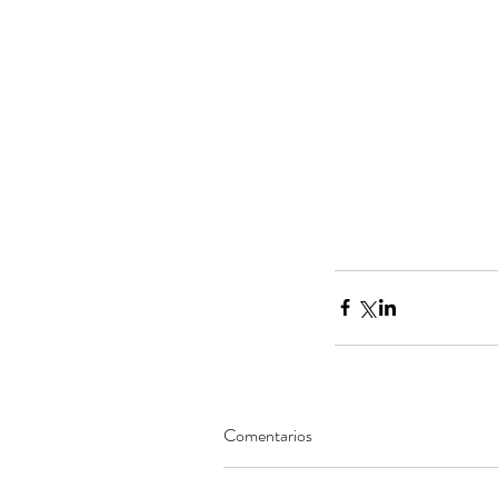
Minería del cobre enfr
menor producción mie
operaciones avanzan 
inversión y eficiencia
Comentarios