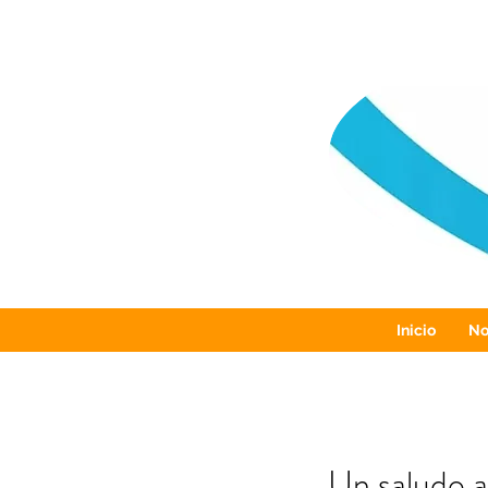
Inicio
No
Un saludo a