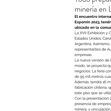
minería en 
El encuentro intern
Expomin 2023, tendrá
ubicado en la comu
La XVII Exhibición y 
Estados Unidos, Canadá
Argentina. Asimismo, 
representantes de Au
empresas.
La nueva versión de 
modo, se proyecta qu
negocios. La feria co
de 95 mil metros cua
Además, tendrá 16 mil 
fabricación chilena, 
este piso que se util
Con la presentación d
presencia de empresa
minera, y vinculació