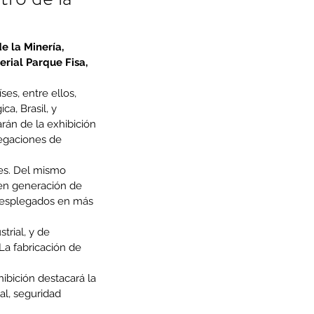
 la Minería, 
erial Parque Fisa, 
es, entre ellos, 
a, Brasil, y 
rán de la exhibición 
legaciones de 
es. Del mismo 
en generación de 
 desplegados en más 
trial, y de 
La fabricación de 
ibición destacará la 
l, seguridad 