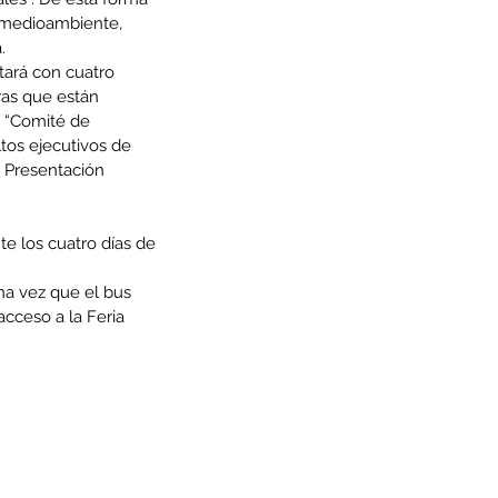
l medioambiente, 
.
tará con cuatro 
as que están 
s “Comité de 
os ejecutivos de 
 Presentación 
te los cuatro días de 
una vez que el bus 
acceso a la Feria