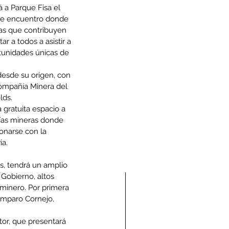
 a Parque Fisa el 
 de encuentro donde 
ías que contribuyen 
r a todos a asistir a 
tunidades únicas de 
esde su origen, con 
ompañía Minera del 
lds.
 gratuita espacio a 
ías mineras donde 
onarse con la 
ia.
s, tendrá un amplio 
Gobierno, altos 
 minero. Por primera 
Amparo Cornejo, 
or, que presentará 