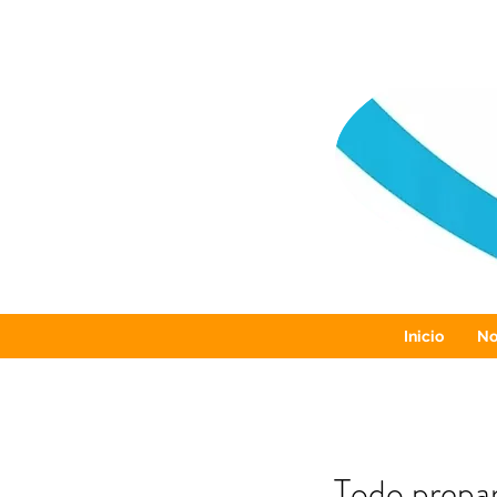
Inicio
No
Todo prepar