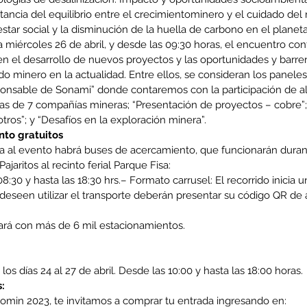
tancia del equilibrio entre el crecimientominero y el cuidado de
tar social y la disminución de la huella de carbono en el planeta
a miércoles 26 de abril, y desde las 09:30 horas, el encuentro con
co
MEL
MINERIA
Mujer
Mundo sindical
NC
Noticia
Opinion
 el desarrollo de nuevos proyectos y las oportunidades y barrer
o minero en la actualidad. Entre ellos, se consideran los panele
nsable de Sonami” donde contaremos con la participación de alt
s de 7 compañías mineras; “Presentación de proyectos – cobre”;
 otros”; y “Desafíos en la exploración minera”.
to gratuitos
gada al evento habrá buses de acercamiento, que funcionarán duran
ajaritos al recinto ferial Parque Fisa:
8:30 y hasta las 18:30 hrs.– Formato carrusel: El recorrido inicia 
deseen utilizar el transporte deberán presentar su código QR de 
ntará con más de 6 mil estacionamientos.
 los días 24 al 27 de abril. Desde las 10:00 y hasta las 18:00 horas.
:
pomin 2023, te invitamos a comprar tu entrada ingresando en: 