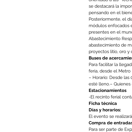
se destacará la impor
pensando en el bienes
Tags
Posteriormente, el dí
AFP
CUT
Covid-19
DESPIDOS
Economi
módulos enfocados en
cobre
condolencias
litio
saludo
presentes en el mund
Abastecimiento Respo
abastecimiento de ma
proyectos litio, oro y
Buses de acercamien
Para facilitar la lle
feria, desde el Metro P
– Horario: Desde las 0
esté lleno.– Quienes 
Estacionamientos
-El recinto ferial co
Ficha técnica
Días y horarios:
El evento se realizará
Compra de entradas
Para ser parte de Ex