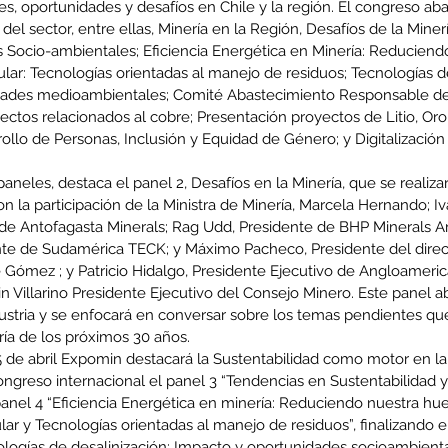
s, oportunidades y desafíos en Chile y la región. El congreso abar
 del sector, entre ellas, Minería en la Región, Desafíos de la Miner
s Socio-ambientales; Eficiencia Energética en Minería: Reduciend
ular: Tecnologías orientadas al manejo de residuos; Tecnologías de
dades medioambientales; Comité Abastecimiento Responsable de
enta
ctos relacionados al cobre; Presentación proyectos de Litio, Oro 
rollo de Personas, Inclusión y Equidad de Género; y Digitalización
ntras
Co
en
Hu
paneles, destaca el panel 2, Desafíos en la Minería, que se realiza
(Q.
on la participación de la Ministra de Minería, Marcela Hernando; Iv
 de Antofagasta Minerals; Rag Udd, Presidente de BHP Minerals 
nte de Sudamérica TECK; y Máximo Pacheco, Presidente del direc
 Gómez ; y Patricio Hidalgo, Presidente Ejecutivo de Angloameric
Villarino Presidente Ejecutivo del Consejo Minero. Este panel ab
dustria y se enfocará en conversar sobre los temas pendientes q
Comunicado Bono Trimestral
ría de los próximos 30 años.
Abril-Junio 2026
 de abril Expomin destacará la Sustentabilidad como motor en la 
ngreso internacional el panel 3 “Tendencias en Sustentabilidad y
nel 4 “Eficiencia Energética en minería: Reduciendo nuestra huel
ular y Tecnologías orientadas al manejo de residuos”, finalizando e
ologías de desalinización: Impacto y oportunidades socioambienta