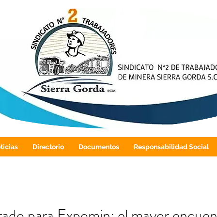
ticias
Directorio
Documentos
Responsabilidad Social
ado para Expomin: el mayor encuent