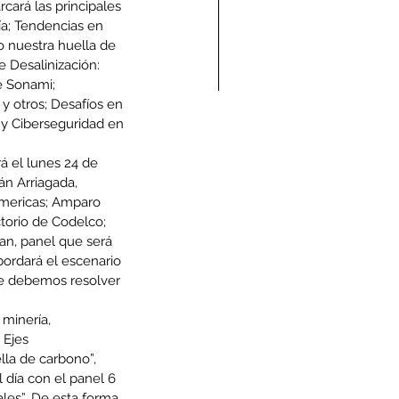
cará las principales 
ía; Tendencias en 
o nuestra huella de 
 Desalinización: 
 Sonami; 
y otros; Desafíos en 
 y Ciberseguridad en 
ndolencias Carlos
mberto Vega Rivera
rá el lunes 24 de 
E.P.D.)
án Arriagada, 
Americas; Amparo 
torio de Codelco; 
an, panel que será 
ordará el escenario 
ue debemos resolver 
minería, 
 Ejes 
la de carbono”, 
l día con el panel 6 
les”. De esta forma 