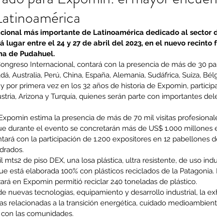
Latinoamérica
acional más importante de Latinoamérica dedicado al sector de
 lugar entre el 24 y 27 de abril del 2023, en el nuevo recinto f
na de Pudahuel.
Congreso Internacional, contará con la presencia de más de 30 país
, Australia, Perú, China, España, Alemania, Sudáfrica, Suiza, Bélgic
y por primera vez en los 32 años de historia de Expomin, participa
stria, Arizona y Turquía, quienes serán parte con importantes de
Expomin estima la presencia de más de 70 mil visitas profesional
e durante el evento se concretarán más de US$ 1.000 millones 
ntará con la participación de 1.200 expositores en 12 pabellones
drados.
mts2 de piso DEX, una losa plástica, ultra resistente, de uso indus
que está elaborada 100% con plásticos reciclados de la Patagonia. 
izará en Expomin permitió reciclar 240 toneladas de plástico.
e nuevas tecnologías, equipamiento y desarrollo industrial, la exh
s relacionadas a la transición energética, cuidado medioambienta
n con las comunidades.