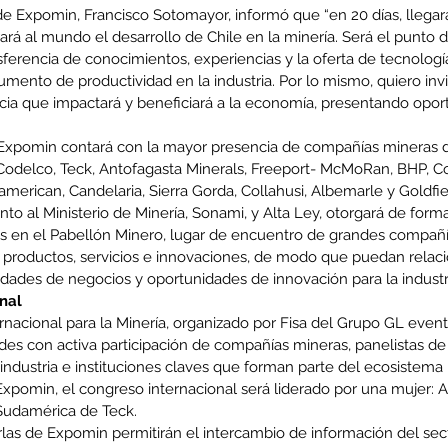
 de Expomin, Francisco Sotomayor, informó que “en 20 días, llegará
rá al mundo el desarrollo de Chile en la minería. Será el punto
sferencia de conocimientos, experiencias y la oferta de tecnolog
umento de productividad en la industria. Por lo mismo, quiero invita
cia que impactará y beneficiará a la economía, presentando opor
, Expomin contará con la mayor presencia de compañías mineras d
 Codelco, Teck, Antofagasta Minerals, Freeport- McMoRan, BHP, C
american, Candelaria, Sierra Gorda, Collahusi, Albemarle y Goldfie
nto al Ministerio de Minería, Sonami, y Alta Ley, otorgará de forma
es en el Pabellón Minero, lugar de encuentro de grandes compañ
 productos, servicios e innovaciones, de modo que puedan relaci
ilidades de negocios y oportunidades de innovación para la industr
nal
rnacional para la Minería, organizado por Fisa del Grupo GL event
es con activa participación de compañías mineras, panelistas de 
industria e instituciones claves que forman parte del ecosistema
 Expomin, el congreso internacional será liderado por una mujer: 
Sudamérica de Teck.
las de Expomin permitirán el intercambio de información del sect