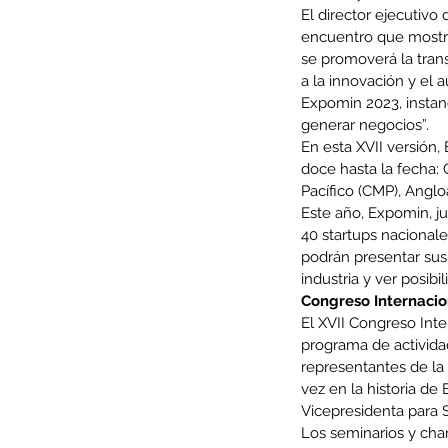
El director ejecutivo
encuentro que mostra
se promoverá la tran
a la innovación y el a
Expomin 2023, instan
generar negocios”.
En esta XVII versión
doce hasta la fecha:
Pacífico (CMP), Anglo
Este año, Expomin, ju
40 startups nacional
podrán presentar sus
industria y ver posib
Congreso Internacio
Our Recent Posts
El XVII Congreso Inte
programa de actividad
representantes de la 
vez en la historia de
Vicepresidenta para 
Los seminarios y char