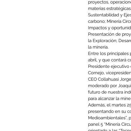
proyectos, operacione
materias estratégicas
Sustentabilidad y Eje
carbono; Minería Circ
Impactos y oportuni
Minería del cobre enfr
Presentación de proye
la Exploración; Desar
menor producción mie
la minería.
operaciones avanzan 
Entre los principales 
inversión y eficiencia
abril, y que contará c
Presidente ejecutivo
Cornejo, vicepreside
CEO Collahuasi Jorge
moderado por Joaquin 
futuro de nuestra in
para alcanzar la mine
Además, el martes 25
presentando en su co
Medioambientales”, pa
panel 5 “Minería Circ
orientado a las “Tecn