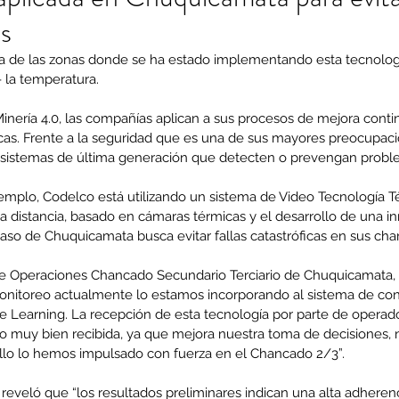
as
a de las zonas donde se ha estado implementando esta tecnolog
- la temperatura. 
nería 4.0, las compañías aplican a sus procesos de mejora contin
cas. Frente a la seguridad que es una de sus mayores preocupaci
sistemas de última generación que detecten o prevengan probl
jemplo, Codelco está utilizando un sistema de Video Tecnología T
a distancia, basado en cámaras térmicas y el desarrollo de una i
caso de Chuquicamata busca evitar fallas catastróficas en sus ch
e Operaciones Chancado Secundario Terciario de Chuquicamata, Al
onitoreo actualmente lo estamos incorporando al sistema de contr
e Learning. La recepción de esta tecnología por parte de operado
 muy bien recibida, ya que mejora nuestra toma de decisiones, n
llo lo hemos impulsado con fuerza en el Chancado 2/3”.
 reveló que “los resultados preliminares indican una alta adherenc