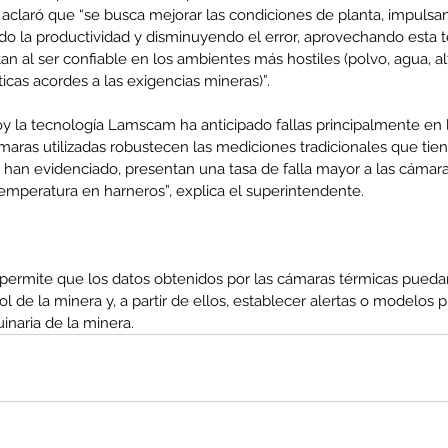
, y aclaró que “se busca mejorar las condiciones de planta, impuls
do la productividad y disminuyendo el error, aprovechando esta t
n al ser confiable en los ambientes más hostiles (polvo, agua, al
ticas acordes a las exigencias mineras)”.
y la tecnología Lamscam ha anticipado fallas principalmente en 
maras utilizadas robustecen las mediciones tradicionales que tie
 han evidenciado, presentan una tasa de falla mayor a las cámara
emperatura en harneros”, explica el superintendente.
ermite que los datos obtenidos por las cámaras térmicas puedan
l de la minera y, a partir de ellos, establecer alertas o modelos pr
inaria de la minera.