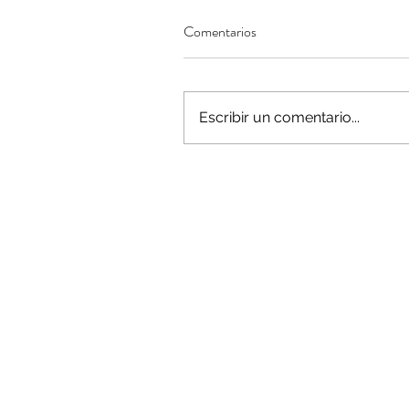
Comentarios
Minería del cobre enfr
Escribir un comentario...
menor producción mie
operaciones avanzan 
inversión y eficiencia