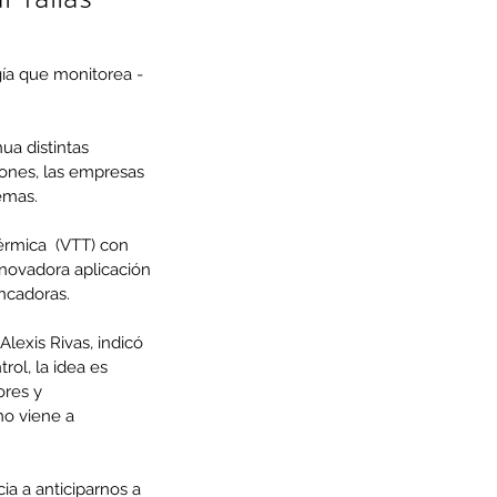
ía que monitorea -
ua distintas 
ones, las empresas 
emas.
érmica  (VTT) con 
nnovadora aplicación 
ancadoras.
exis Rivas, indicó 
ol, la idea es 
res y 
o viene a 
ia a anticiparnos a 