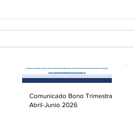
enta
ntras
Co
en
Hu
(Q.
Comunicado Bono Trimestral
Abril-Junio 2026