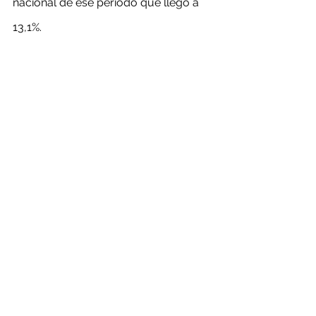
nacional de ese período que llegó a 
13,1%.
Específicamente, en Tarapacá, la 
desocupación en el registro anterior 
alcanzaba a 7,6% y aumentó a 10,2% 
en la medición correspondiente a 
enero-marzo 2021. En Antofagasta 
disminuyó de 11,2% a 10,7%. En tanto, 
en Atacama, sube levemente desde 
10,5% a 10,8%, mientras que en 
Coquimbo disminuye desde 10,8%, a 
9,5% en la actualidad.