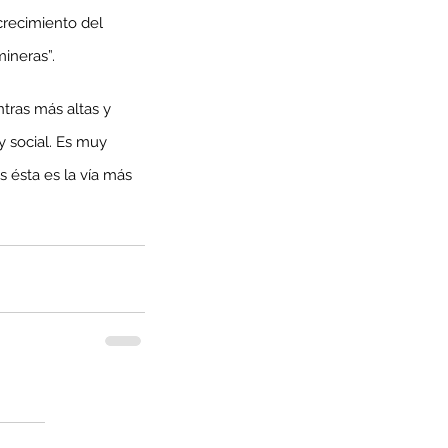
crecimiento del 
mineras”.
tras más altas y 
 social. Es muy 
 ésta es la vía más 