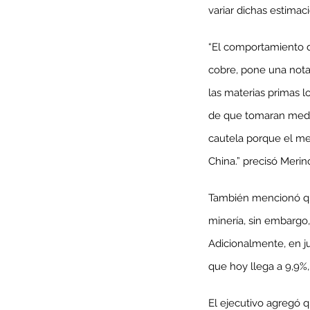
variar dichas estimaci
“El comportamiento d
cobre, pone una nota
Minería del cobre enfr
las materias primas 
menor producción mie
de que tomaran medida
operaciones avanzan 
inversión y eficiencia
cautela porque el me
China.” precisó Merin
También mencionó que
minería, sin embargo
Adicionalmente, en j
que hoy llega a 9,9%,
El ejecutivo agregó 