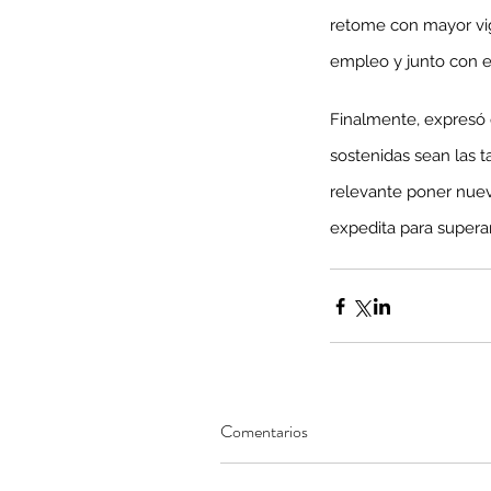
retome con mayor vig
Tags
empleo y junto con el
AFP
CUT
Covid-19
DESPIDOS
Economi
cobre
condolencias
litio
saludo
Finalmente, expresó 
sostenidas sean las t
relevante poner nueva
expedita para superar 
Comentarios