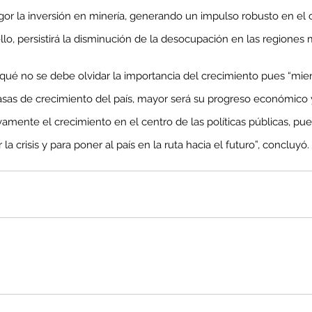
or la inversión en minería, generando un impulso robusto en el 
lo, persistirá la disminución de la desocupación en las regiones 
co
MEL
MINERIA
Mujer
Mundo sindical
NC
Noticia
Opinion
qué no se debe olvidar la importancia del crecimiento pues “mien
asas de crecimiento del país, mayor será su progreso económico y
mente el crecimiento en el centro de las políticas públicas, pues
la crisis y para poner al país en la ruta hacia el futuro”, concluyó.