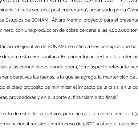
eminario “mirada sectorial post cuarentena”, organizado por la Cá
 de Estudios de SONAMI, Álvaro Merino, proyectó para el present
 minero, con una producción de cobre cercana a las 5.800.000 ton
tación, el ejecutivo de SONAMI, se refirió a tres principios que ha
 durante esta crisis sanitaria. En primer lugar, destacó la protecci
ilias y las comunidades donde opera, “otro aspecto relevante han
ner operativas las faenas, a lo que se agrega, la mantención de l
o el claro propósito de minimizar el impacto de la crisis, en la c
s, proveedoras y en el aporte al financiamiento fiscal”.
tricto de estos tres objetivos, permitió que la minería creciera 1,3
mía nacional registró un retroceso de 5,8%”, sostuvo el ejecutivo