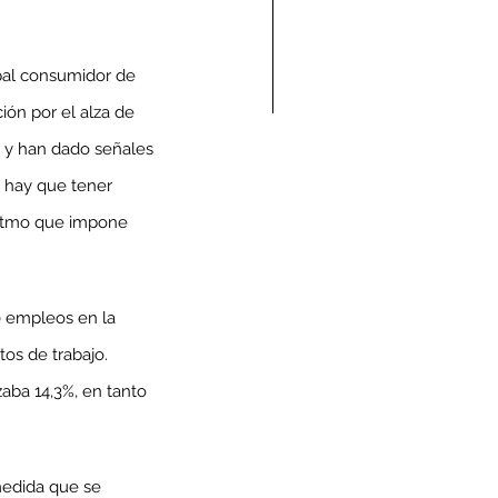
pal consumidor de 
ón por el alza de 
s y han dado señales 
ndolencias Carlos
, hay que tener 
mberto Vega Rivera
ritmo que impone 
E.P.D.)
 empleos en la 
os de trabajo. 
aba 14,3%, en tanto 
medida que se 