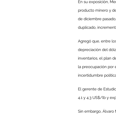
En su exposición, Mer
producto minero y de
de diciembre pasado, 
duplicado, incremen
Agregó que, entre los
depreciación del dóla
inventarios, el plan 
la preocupación por e
incertidumbre política
Our Recent Posts
El gerente de Estudi
4.1 y 4.3 US$/lb y e
Sin embargo, Álvaro 