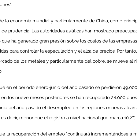
ones”.
e la economía mundial y particularmente de China, como princi
 de prudencia. Las autoridades asiáticas han mostrado preocupaci
enta
lo que ha generado gran presión sobre los costos de las empresa
ntras
Co
s para controlar la especulación y el alza de precios. Por tanto
en
Hu
rcado de los metales y particularmente del cobre, se mueve al 
(Q.
o.
 en el periodo enero-junio del año pasado se perdieron 49.000
Comunicado Bono Trimestral
, en los nueve meses posteriores se han recuperado 28.000 puest
Abril-Junio 2026
unio del año pasado el desempleo en las regiones mineras alcanz
 es decir, menor que el registro a nivel nacional que marca 10,2%.
que la recuperación del empleo “continuará incrementándose a 