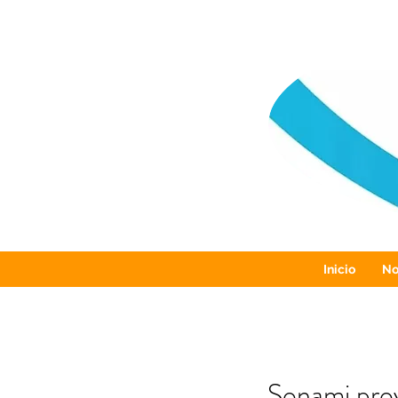
Inicio
No
Sonami proy