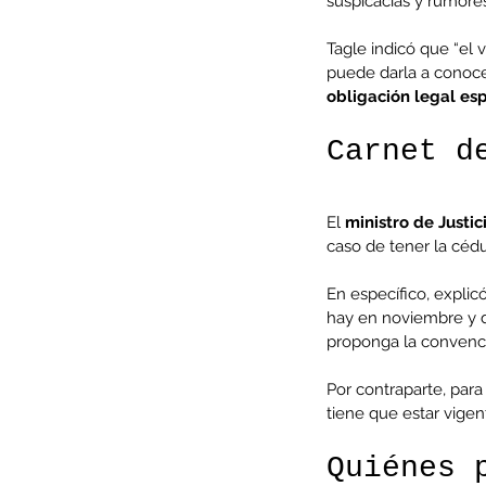
suspicacias y rumores
Tagle indicó que “el 
Tags
puede darla a conoce
AFP
CUT
Covid-19
DESPIDOS
Economi
obligación legal esp
cobre
condolencias
litio
saludo
Carnet d
El 
ministro de Justic
caso de tener la cédu
En específico, explic
hay en noviembre y di
proponga la convenci
Por contraparte, para
tiene que estar vigent
Quiénes 