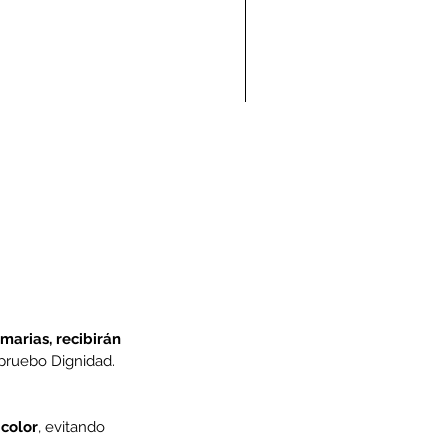
ndolencias Carlos
mberto Vega Rivera
E.P.D.)
marias, recibirán 
pruebo Dignidad. 
color
, evitando 