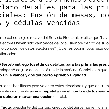
claró detalles para las pri
ciales: Fusión de mesas, co
s y cédulas vencidas
nte del consejo directivo del Servicio Electoral, explicó que "hay
 electores hayan sido cambiados de local, siempre dentro de su 
ómo conocer los datos electorales? ¿Quiénes podrán votar este d
ntinuación.
 (Servel) entregó los últimos detalles para las primarias presi
omingo 18 de julio desde las 8:00 de la mañana. Comicios en que p
o Chile Vamos y dos del pacto Apruebo Dignidad
.
ersonas habilitadas para votar en estas elecciones, y que en su 
n este caso, recibirán 
una papeleta con el nombre de los seis p
lo deberán marcar una opción
 en total.
 Tagle
, presidente del consejo directivo del Servel, se refirió a la 