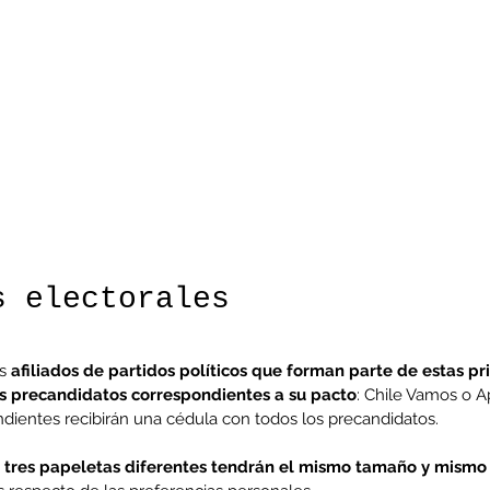
enta
ntras
Co
en
Hu
(Q.
s electorales
Comunicado Bono Trimestral
s 
afiliados de partidos políticos que forman parte de estas pri
Abril-Junio 2026
s precandidatos correspondientes a su pacto
: Chile Vamos o A
dientes recibirán una cédula con todos los precandidatos.
 
tres papeletas diferentes tendrán el mismo tamaño y mismo 