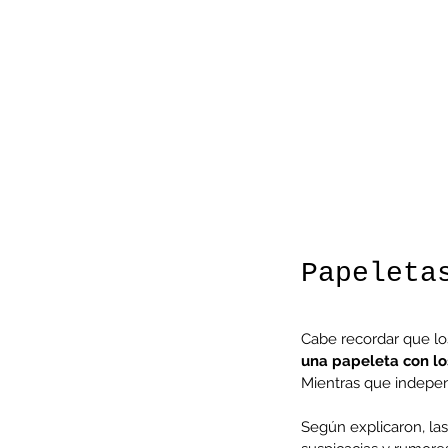
Minería del cobre enfr
menor producción mie
operaciones avanzan 
inversión y eficiencia
Papeleta
Cabe recordar que lo
una papeleta con lo
Mientras que indepen
Según explicaron, las