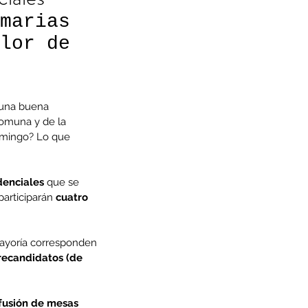
marias 
lor de 
 una buena 
comuna y de la 
omingo? Lo que 
denciales
 que se 
articiparán 
cuatro 
mayoría corresponden 
recandidatos (de 
fusión de mesas 