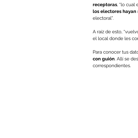
receptoras
, “lo cual
los electores hayan
electoral”.
A raíz de esto, “vuel
el local donde les co
Para conocer tus dato
con guión
. Allí se d
correspondientes.
Our Recent Posts