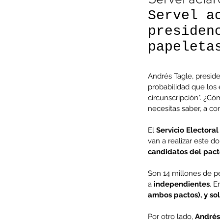
Servel a
presiden
papeleta
Andrés Tagle, preside
probabilidad que los
circunscripción". ¿C
necesitas saber, a co
El 
Servicio Electoral
van a realizar este d
candidatos del pact
Son 14 millones de p
a 
independientes
. E
ambos pactos), y so
Por otro lado, 
Andrés