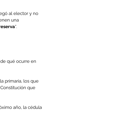
egó al elector y no 
ienen una 
 reserva
“.
 de qué ocurre en 
a primaria, los que 
 Constitución que 
róximo año, la cédula 