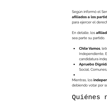
Según informó el Servi
afiliados a los par
para ejercer el derec
En detalle, los 
afilia
sea parte su partido.
Chile Vamos
, le
Independiente, E
candidatura inde
Apruebo Digni
Social, Comunes,
Mientras, los 
indepen
debiendo votar por s
Quiénes 