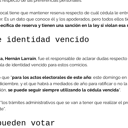
 respecto de las preferencias personales.
vocal tiene que mantener reserva respecto de cuál cédula le entr
r. Es un dato que conoce él y los apoderados, pero todos ellos t
co
MEL
MINERIA
Mujer
Mundo sindical
NC
Noticia
Opinion
ecífica de reserva y tienen una sanción en la ley si violan esa
e identidad vencido
ia, Hernán Larraín
, fue el responsable de aclarar dudas respecto
la de identidad vencido para estos comicios.
ó que “
para los actos electorales de este año
: este domingo en l
ciembre, y el que habrá a mediados de año para ratificar o no la
ón, 
se puede seguir siempre utilizando la cédula vencida
“.
 “los trámites administrativos que se van a tener que realizar el p
e”.
pueden votar