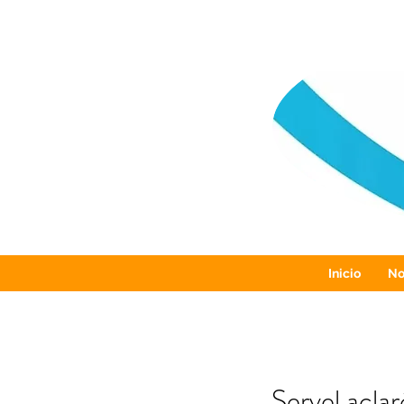
Inicio
No
Servel aclar