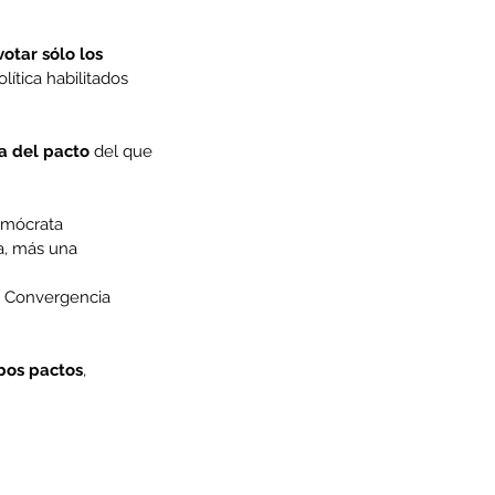
otar sólo los 
olítica habilitados 
ia del pacto
 del que 
emócrata 
a, más una 
, Convergencia 
bos pactos
, 