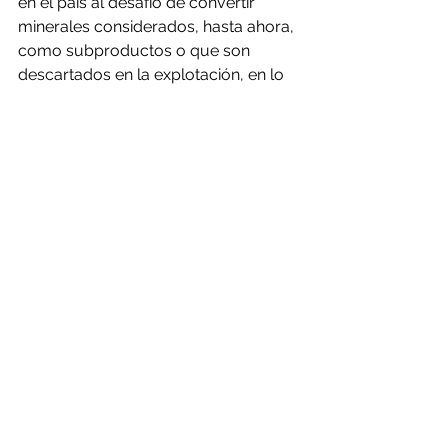
en el país al desafío de convertir 
minerales considerados, hasta ahora, 
como subproductos o que son 
descartados en la explotación, en lo 
que hoy el mundo define como 
minerales estratégicos y críticos, los 
primeros por su utilidad intrínseca en 
la industria considerada estratégica, 
que incluye energías renovables, 
electromovilidad, defensa, 
aeroespacial, en tanto que los 
segundos, por su valor para la 
supervivencia de la humanidad y que 
presentan riesgos de suministro. Esto 
a través de un mejor y más profundo 
conocimiento geológico, minero, 
metalúrgico, económico, y comercial 
incluyendo los temas 
medioambientales, de 