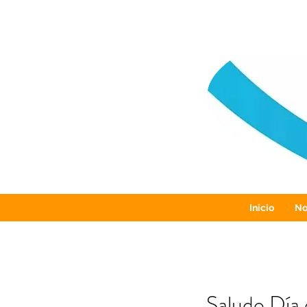
Inicio
No
Saludo Día d