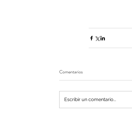
Minería del cobre enfr
menor producción mie
operaciones avanzan 
inversión y eficiencia
Comentarios
Escribir un comentario...