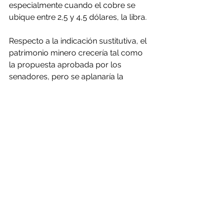
especialmente cuando el cobre se 
ubique entre 2,5 y 4,5 dólares, la libra.
Respecto a la indicación sustitutiva, el 
patrimonio minero crecería tal como 
la propuesta aprobada por los 
senadores, pero se aplanaría la 
ganancia cuando el cobre se sitúe 
desde 2,80 dólares la libra, explicaron 
desde el Senado.
¿De aprobarse la indicación del 
ejecutivo al royalty, cuándo 
comenzaría a tener efectos?
Actualmente, -como lo indican en la 
Cámara Alta- existe invariabilidad 
tributaria hasta el 2030 pero desde el 
2024 muchos de estos contratos 