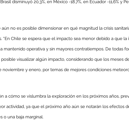
Brasil disminuyó 20,3%, en México -18,7%, en Ecuador -11,6% y Perú
co
MEL
MINERIA
Mujer
Mundo sindical
NC
Noticia
Opinion
 aún no es posible dimensionar en qué magnitud la crisis sanitaria
s. “En Chile se espera que el impacto sea menor debido a que la i
ha mantenido operativa y sin mayores contratiempos. De todas for
posible visualizar algún impacto, considerando que los meses de
re noviembre y enero, por temas de mejores condiciones meteoroló
n a cómo se vislumbra la exploración en los próximos años, prevé
or actividad, ya que el próximo año aún se notarán los efectos d
s o una baja marginal.