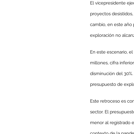
El vicepresidente eje
proyectos desistidos,
cambio, en este año p
exploración no alcanz
En este escenario, e
millones, cifra inferi
disminución del 30%. 
presupuesto de explo
Our Recent Posts
Este retroceso es con
sector. El presupuest
menor al registrado e
contexto de la pande