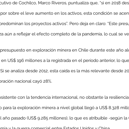
cutivo de Cochilco, Marco Riveros, puntualiza que, “si en 2018 d
 por sobre el leve aumento en los activos, esta condición se acen
redominan los proyectos activos”. Pero deja en claro: “Este pres
a aún a reflejar el efecto completo de la pandemia, lo cual se ve
l presupuesto en exploración minera en Chile durante este año a
or en US$ 196 millones a la registrada en el período anterior, lo q
Si se analiza desde 2012, esta caída es la más relevante desde 20
ración nacional cayó 28%.
sistente con la tendencia internacional, no obstante la resilienci
o para la exploración minera a nivel global llegó a US$ 8.328 mil
l año pasado (US$ 9.285 millones), lo que es atribuible -según la 
mia y la guerra comercial entre Estados Unidos y China.