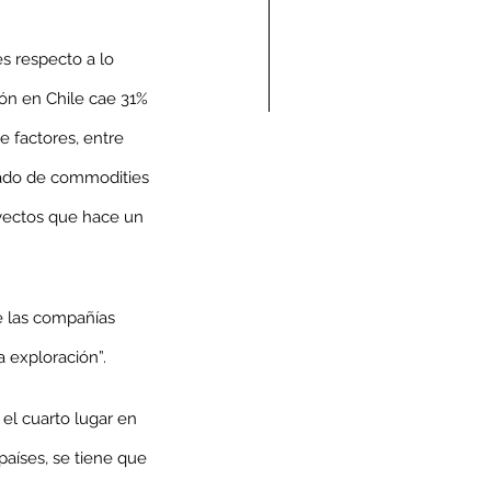
s respecto a lo 
ón en Chile cae 31% 
e factores, entre 
ndolencias Carlos
cado de commodities 
mberto Vega Rivera
yectos que hace un 
E.P.D.)
e las compañías 
a exploración”.
el cuarto lugar en 
aíses, se tiene que 