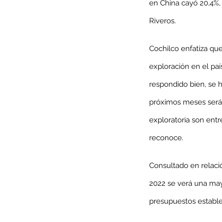
en China cayó 20,4%, 
Riveros.
Tags
AFP
CUT
Covid-19
DESPIDOS
Economi
Cochilco enfatiza que
cobre
condolencias
litio
saludo
exploración en el paí
respondido bien, se 
próximos meses será 
exploratoria son ent
reconoce.
Consultado en relació
2022 se verá una may
presupuestos estable