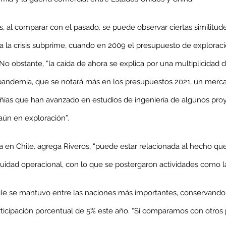
, al comparar con el pasado, se puede observar ciertas similitude
a la crisis subprime, cuando en 2009 el presupuesto de exploraci
enta
No obstante, “la caída de ahora se explica por una multiplicidad d
ntras
Co
a pandemia, que se notará más en los presupuestos 2021, un mer
en
Hu
ías que han avanzado en estudios de ingeniería de algunos pro
(Q.
aún en exploración”.
ja en Chile, agrega Riveros, “puede estar relacionada al hecho qu
Comunicado Bono Trimestral
inuidad operacional, con lo que se postergaron actividades como l
Abril-Junio 2026
hile se mantuvo entre las naciones más importantes, conservando 
ticipación porcentual de 5% este año. “Si comparamos con otros p