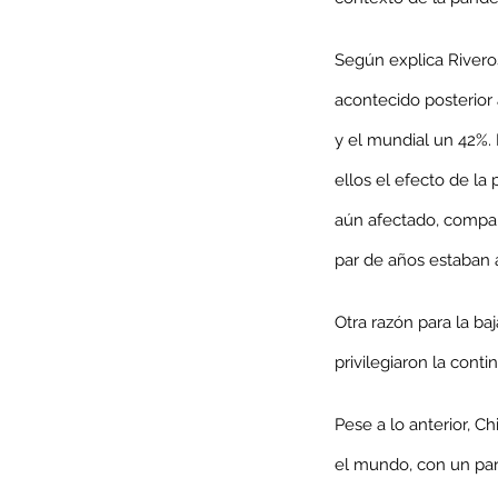
Según explica Riveros
acontecido posterior 
Minería del cobre enfr
y el mundial un 42%. 
menor producción mie
ellos el efecto de l
operaciones avanzan 
aún afectado, compañ
inversión y eficiencia
par de años estaban 
Otra razón para la ba
privilegiaron la cont
Pese a lo anterior, C
el mundo, con un par