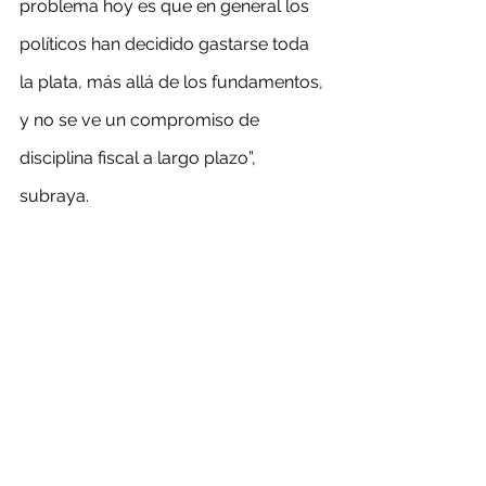
problema hoy es que en general los 
políticos han decidido gastarse toda 
la plata, más allá de los fundamentos, 
y no se ve un compromiso de 
disciplina fiscal a largo plazo”, 
subraya.
En 2020 la ayuda fiscal a las personas 
llegó a US$ 6.000 millones y este 
año, a US$ 19.000 millones, lo que 
suma US$ 25.000 millones y se eleva 
a US$ 80.000 millones con los retiros 
previsionales y otras ayudas, 
sostiene. El año pasado el déficit 