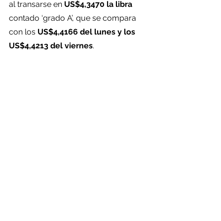
al transarse en 
US$4,3470 la libra
contado ‘grado A’, que se compara 
con los 
US$4,4166 del lunes y los 
US$4,4213 del viernes
.
Con ello,
 el promedio del mes se 
ubicó en US$4,3818 y el anual en 
US$4,1505
.
Comentarios