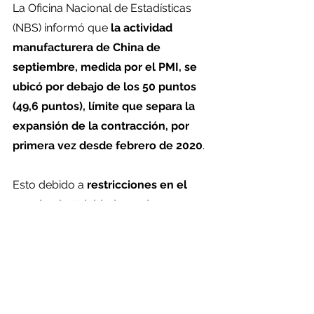
La Oficina Nacional de Estadísticas 
(NBS) informó que 
la actividad 
manufacturera de China de 
septiembre, medida por el PMI, se 
ubicó por debajo de los 50 puntos 
(49,6 puntos), límite que separa la 
expansión de la contracción, por 
primera vez desde febrero de 2020
.
Esto debido a 
restricciones en el 
uso de electricidad, precios 
elevados de los metales 
industriales y petróleo, y al 
aumento en los casos de Covid-19 
en decenas de ciudades durante el 
verano
, que interrumpieron la 