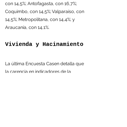
con 14,5%; Antofagasta, con 16,7%; 
Coquimbo, con 14,5%; Valparaíso, con 
14,5%; Metropolitana, con 14,4%; y 
Araucanía, con 14,1%.
Vivienda y Hacinamiento
La última Encuesta Casen detalla que 
la carencia en indicadores de la 
Vivienda, específicamente en el ítem 
Hacinamiento, llega al 4,8% promedio 
país. Y las regiones mineras que 
superan ese porcentaje son Arica y 
Parinacota, con 6,5%; Tarapacá, con 
8,4%; Antofagasta, con 5,7%; 